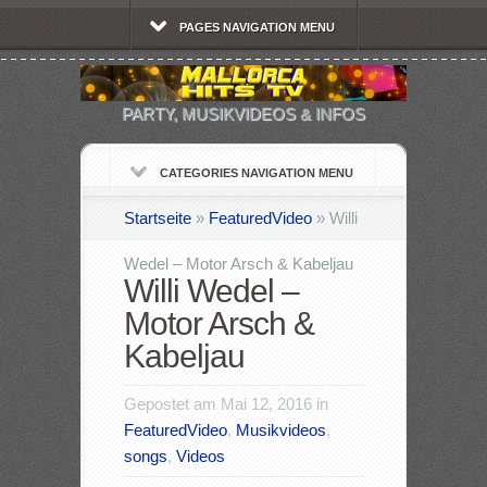
PAGES NAVIGATION MENU
PARTY, MUSIKVIDEOS & INFOS
CATEGORIES NAVIGATION MENU
Startseite
»
FeaturedVideo
»
Willi
Wedel – Motor Arsch & Kabeljau
Willi Wedel –
Motor Arsch &
Kabeljau
Gepostet am Mai 12, 2016 in
FeaturedVideo
,
Musikvideos
,
songs
,
Videos