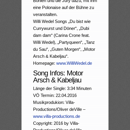
Bohlen und die Jury dazu, mit ihm
eine Polonaise auf der Bühne zu
veranstalten.
Willi Wedel Songs „Du bist wie
Currywurst und Döner“, „Dubi
dam dam“ (Carina Crone feat.
Willi Wedel), „Partyqueen“, „Tanz
du Sau“, „Guten Morgen“, „Motor
Arsch & Kabeljau“.
Homepage:
www.WilliWedel.de
Song Infos: Motor
Arsch & Kabeljau
Länge der Single: 3:34 Minuten
VÖ Termin: 22.04.2016
Musikprodukion: Villa-
Productions/Oliver deVille –
www.villa-productions.de
Copyright: 2016 by Villa-