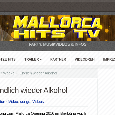
PARTY, MUSIKVIDEOS & INFOS
TZE HITS
TRAILER
»
PARTNER
VIDEODREH
IMPRE
r Wackel – Endlich wieder Alkohol
ndlich wieder Alkohol
turedVideo
,
songs
,
Videos
Song zum Mallorca Opening 2016 im Bierkönig vor. In