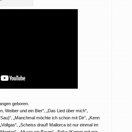
langen geboren.
n, Weiber und ein Bier“, „Das Lied über mich“,
e Sau)“, „Manchmal möchte ich schon mit Dir“, „Kenn
Vollgas“, „Scheiss drauf! Mallorca ist nur einmal im
f Montag“, „Alt wie ein Baum“, „Erike (Komm mit mir