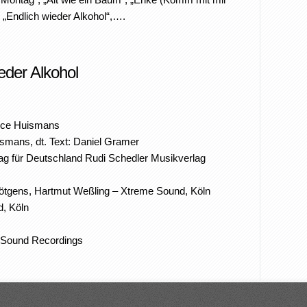
„Endlich wieder Alkohol“,….
eder Alkohol
rice Huismans
ismans, dt. Text: Daniel Gramer
ag für Deutschland Rudi Schedler Musikverlag
ötgens, Hartmut Weßling – Xtreme Sound, Köln
d, Köln
e Sound Recordings