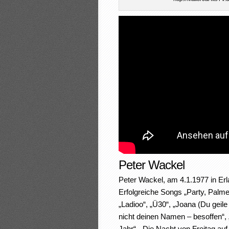
Peter Wackel
Peter Wackel, am 4.1.1977 in Er
Erfolgreiche Songs „Party, Palme
„Ladioo“, „Ü30“, „Joana (Du geil
nicht deinen Namen – besoffen“, „
Jahr“, „Die Nacht von Freitag au