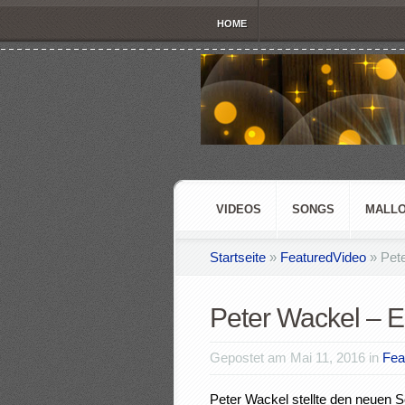
HOME
VIDEOS
SONGS
MALLO
Startseite
»
FeaturedVideo
»
Pete
Peter Wackel – E
Gepostet am Mai 11, 2016 in
Fea
Peter Wackel stellte den neuen 