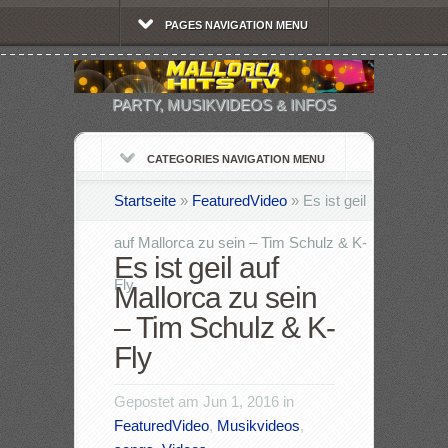
PAGES NAVIGATION MENU
PARTY, MUSIKVIDEOS & INFOS
CATEGORIES NAVIGATION MENU
Startseite
»
FeaturedVideo
»
Es ist geil
auf Mallorca zu sein – Tim Schulz & K-
Es ist geil auf
Fly
Mallorca zu sein
– Tim Schulz & K-
Fly
Gepostet am Jun 1, 2016 in
FeaturedVideo
,
Musikvideos
,