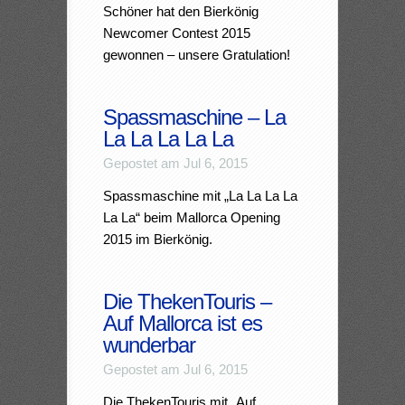
Schöner hat den Bierkönig
Newcomer Contest 2015
gewonnen – unsere Gratulation!
Spassmaschine – La
La La La La La
Gepostet am Jul 6, 2015
Spassmaschine mit „La La La La
La La“ beim Mallorca Opening
2015 im Bierkönig.
Die ThekenTouris –
Auf Mallorca ist es
wunderbar
Gepostet am Jul 6, 2015
Die ThekenTouris mit „Auf